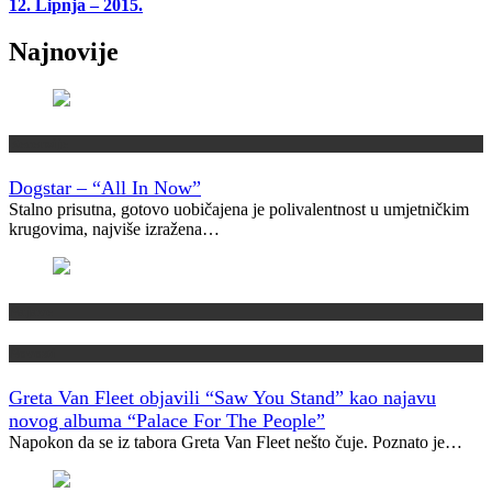
12. Lipnja – 2015.
Najnovije
Recenzije
Dogstar – “All In Now”
Stalno prisutna, gotovo uobičajena je polivalentnost u umjetničkim
krugovima, najviše izražena…
Najave
Novosti
Greta Van Fleet objavili “Saw You Stand” kao najavu
novog albuma “Palace For The People”
Napokon da se iz tabora Greta Van Fleet nešto čuje. Poznato je…