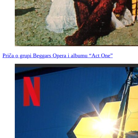
Priča o grupi Beggars Opera i albumu “Act One”