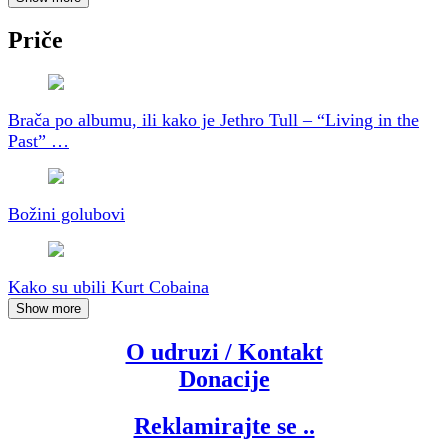
Priče
Brača po albumu, ili kako je Jethro Tull – “Living in the
Past” …
Božini golubovi
Kako su ubili Kurt Cobaina
Show more
O udruzi / Kontakt
Donacije
Reklamirajte se ..