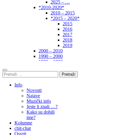
2025 – …
*2010-2020*
2010 – 2015
*2015 – 2020*
2015
2016
2017
2018
2019
2000 – 2010
1990 – 2000
1980 – 1990
*1970-1980*
1970 – 1975
1975 – 1980
1960 – 1970
Info
1950 – 1960
Novosti
… – 1950
Najave
Autori
Muzički info
Jeste li znali …?
Kako su dobili
ime?
Kolumne
chit-chat
Osvrti