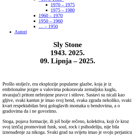
1970 – 1975
1975 – 1980
1960 – 1970
1950 – 1960
… – 1950
Autori
Sly Stone
1943. 2025.
09. Lipnja – 2025.
Prošlo stoljeće, era eksplozije popularne glazbe, koja je iz
embrionalne jezgre u valovima pokoravala zemaljsku kuglu,
stvarajući pritom nebrojene pravce i stilove. Sastavi su nicali kao
gljive, svaki kantun je imao svoj bend, svaka zgrada nekoliko, svaki
kvart respektabilan broj gologlavih momaka u bendovima, a o
gradovima da i ne govorimo.
Stoga, pojava formacije, ili još bolje rečeno, kolektiva, koji će kroz
svoj izričaj promovirati funk, soul, rock i psihodeliju, nije bila
iznenađenje za nikoga. Svaki grad na svijetu imao je svoju perjanicu