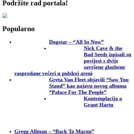
Podržite rad portala!
Popularno
Dogstar – “All In Now”
Nick Cave & the
Bad Seeds ispisali su
povijest s dvije
savršene glazbene
rasprodane večeri u pulskoj areni
Greta Van Fleet objavili “Saw You
Stand” kao najavu novog albuma
“Palace For The People”
Kontemplacija o
Grant Hartu
Gregg Allman – “Back To Macon”