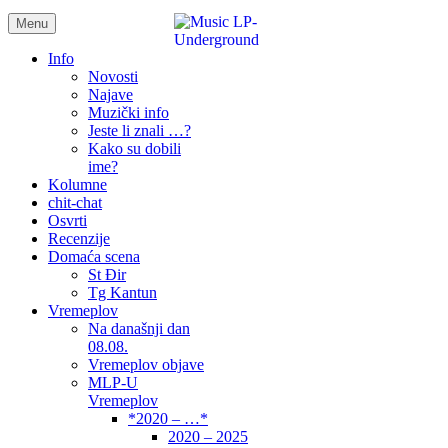
Menu
samo muzika i …..
Info
Novosti
Najave
Muzički info
Jeste li znali …?
Kako su dobili
ime?
Kolumne
chit-chat
Osvrti
Recenzije
Domaća scena
St Đir
Tg Kantun
Vremeplov
Na današnji dan
08.08.
Vremeplov objave
MLP-U
Vremeplov
*2020 – …*
2020 – 2025