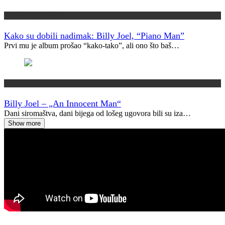
Kako su dobili ime?
Kako su dobili nadimak: Billy Joel, “Piano Man”
Prvi mu je album prošao “kako-tako”, ali ono što baš…
Vremeplov
Billy Joel – „An Innocent Man“
Dani siromaštva, dani bijega od lošeg ugovora bili su iza…
Show more