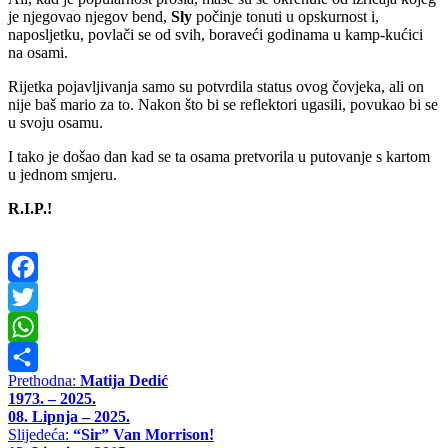
je njegovao njegov bend,
Sly
počinje tonuti u opskurnost i,
naposljetku, povlači se od svih, boraveći godinama u kamp-kućici
na osami.
Rijetka pojavljivanja samo su potvrdila status ovog čovjeka, ali on
nije baš mario za to. Nakon što bi se reflektori ugasili, povukao bi se
u svoju osamu.
I tako je došao dan kad se ta osama pretvorila u putovanje s kartom
u jednom smjeru.
R.I.P.!
Facebook
Twitter
WhatsApp
Prethodna:
Matija Dedić
Share
1973. – 2025.
08. Lipnja – 2025.
Slijedeća:
“Sir” Van Morrison!