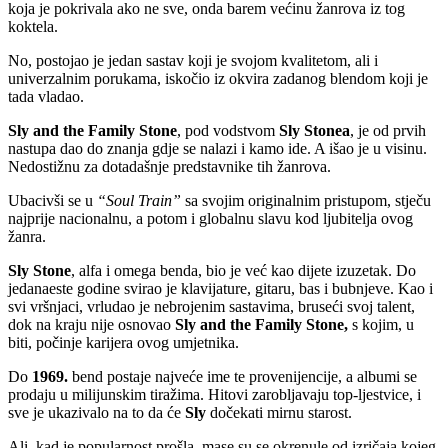
koja je pokrivala ako ne sve, onda barem većinu žanrova iz tog
koktela.
No, postojao je jedan sastav koji je svojom kvalitetom, ali i
univerzalnim porukama, iskočio iz okvira zadanog blendom koji je
tada vladao.
Sly and the Family Stone
, pod vodstvom
Sly Stonea
, je od prvih
nastupa dao do znanja gdje se nalazi i kamo ide. A išao je u visinu.
Nedostižnu za dotadašnje predstavnike tih žanrova.
Ubacivši se u
“Soul Train”
sa svojim originalnim pristupom, stječu
najprije nacionalnu, a potom i globalnu slavu kod ljubitelja ovog
žanra.
Sly Stone
, alfa i omega benda, bio je već kao dijete izuzetak. Do
jedanaeste godine svirao je klavijature, gitaru, bas i bubnjeve. Kao i
svi vršnjaci, vrludao je nebrojenim sastavima, bruseći svoj talent,
dok na kraju nije osnovao
Sly and the Family Stone,
s kojim, u
biti, počinje karijera ovog umjetnika.
Do
1969.
bend postaje najveće ime te provenijencije, a albumi se
prodaju u milijunskim tiražima. Hitovi zarobljavaju top-ljestvice, i
sve je ukazivalo na to da će
Sly
dočekati mirnu starost.
Ali, kad je popularnost prošla, mase su se okrenule od izričaja kojeg