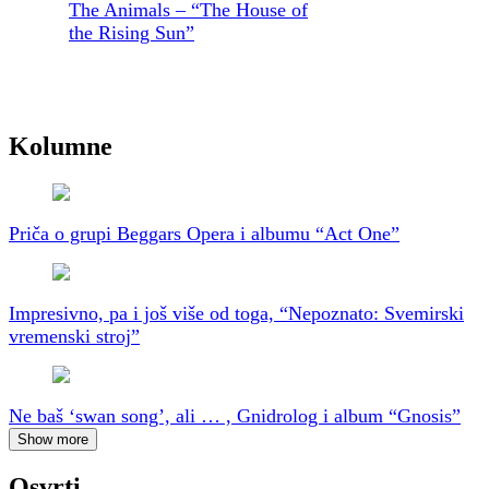
The Animals – “The House of
the Rising Sun”
Kolumne
Priča o grupi Beggars Opera i albumu “Act One”
Impresivno, pa i još više od toga, “Nepoznato: Svemirski
vremenski stroj”
Ne baš ‘swan song’, ali … , Gnidrolog i album “Gnosis”
Show more
Osvrti