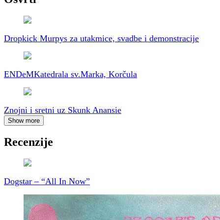
Dropkick Murpys za utakmice, svadbe i demonstracije
ENDeM
Katedrala sv.Marka, Korčula
Znojni i sretni uz Skunk Anansie
Show more
Recenzije
Dogstar – “All In Now”