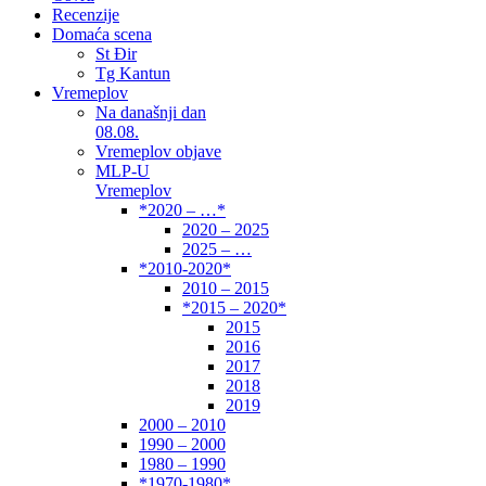
Recenzije
Domaća scena
St Đir
Tg Kantun
Vremeplov
Na današnji dan
08.08.
Vremeplov objave
MLP-U
Vremeplov
*2020 – …*
2020 – 2025
2025 – …
*2010-2020*
2010 – 2015
*2015 – 2020*
2015
2016
2017
2018
2019
2000 – 2010
1990 – 2000
1980 – 1990
*1970-1980*