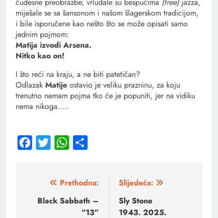
čudesne preobrazbe, vrludale su bespućima
(free)
jazza,
miješale se sa šansonom i našom šlagerskom tradicijom,
i bile isporučene kao nešto što se može opisati samo
jednim pojmom:
Matija izvodi Arsena.
Nitko kao on!
I što reći na kraju, a ne biti patetičan?
Odlazak
Matije
ostavio je veliku prazninu, za koju
trenutno nemam pojma tko će je popuniti, jer na vidiku
nema nikoga…..
Facebook
Twitter
WhatsApp
Share
Prethodna:
Slijedeća:
Black Sabbath –
Sly Stone
“13”
1943. 2025.