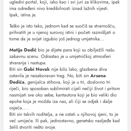
ugledni portal, koji, iako kao i svi juri za klikovima, ipak
ima određeni nivo kredibilnosti iznad lažnih vijesti.
Ipak, istina je.
Teško je isto tako, jednom kad se suočiš sa stvarnošću,
prihvatiti je u njenoj surovoj istini i početi razmišljati o
tome da je svijet izgubio još jednog umjetnika…
Matija Dedić
bio je dijete para koji su obilježili našu
zabavnu scenu. Odrastao je u umjetničkoj atmosferi
stvaranja i nastupa.
Biti sin
Gabi Novak
nije bilo lako, glazbena diva
ostavila je nezaboravan trag. No, biti sin
Arsena
Dedića
, genijalca stihova, koji je u tri, doslovno tri
riječi, bio sposoban sublimirati cijeli nečiji život i pritom
nasmijati sve oko sebe, kantautora koji je bio veliki dio
epohe koja je možda iza nas, ali čiji se odjek i dalje
osjeća… .
Biti sin takvih roditelja, a ne ostati u njihovoj sjeni, to je
već umijeće. Ili pak, jednostavno, genetsko nasljeđe kad
želiš stvoriti nešto svoje.