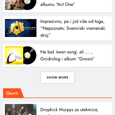
albumu “Act One”
Impresivno, pa i još više od toga,
“Nepoznato: Svemirski vremenski
stroj”
Ne baš ‘swan song’, ali … ,
Gnidrolog i album “Gnosis”
SHOW MORE
Osvrti
Dropkick Murpys za utakmice,