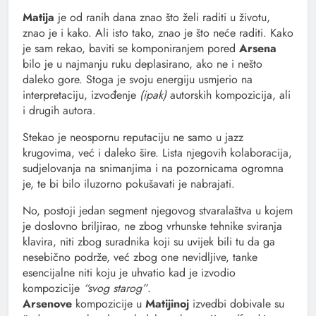
Matija
je od ranih dana znao što želi raditi u životu,
znao je i kako. Ali isto tako, znao je što neće raditi. Kako
je sam rekao, baviti se komponiranjem pored
Arsena
bilo je u najmanju ruku deplasirano, ako ne i nešto
daleko gore. Stoga je svoju energiju usmjerio na
interpretaciju, izvođenje
(ipak)
autorskih kompozicija, ali
i drugih autora.
Stekao je neospornu reputaciju ne samo u jazz
krugovima, već i daleko šire. Lista njegovih kolaboracija,
sudjelovanja na snimanjima i na pozornicama ogromna
je, te bi bilo iluzorno pokušavati je nabrajati.
No, postoji jedan segment njegovog stvaralaštva u kojem
je doslovno briljirao, ne zbog vrhunske tehnike sviranja
klavira, niti zbog suradnika koji su uvijek bili tu da ga
nesebično podrže, već zbog one nevidljive, tanke
esencijalne niti koju je uhvatio kad je izvodio
kompozicije
“svog starog”
.
Arsenove
kompozicije u
Matijinoj
izvedbi dobivale su