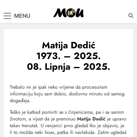
samo muzika i …..
MENU
Matija Dedić
1973. – 2025.
08. Lipnja – 2025.
Trebalo mi je ipak neko vrijeme da procesuiram
informaciju koju sam dobio, doslovno minutu od samog
događaja.
Teško je katkad pomiriti se s činjenicama, pa i sa samim
životom, a vijest da je preminuo
Matija Dedić
je upravo
takav trenutak. U nevjerici prvo gledaš tko je objavio, je
li to možda neki
hoax
, patka ili navlakuša. Zatim ugledaš