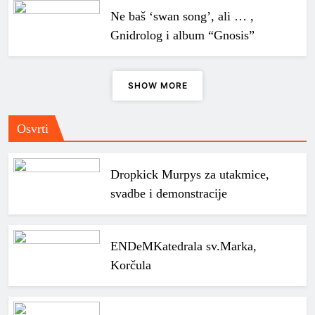
Ne baš ‘swan song’, ali … ,
Gnidrolog i album “Gnosis”
SHOW MORE
Osvrti
Dropkick Murpys za utakmice,
svadbe i demonstracije
ENDeM
Katedrala sv.Marka,
Korčula