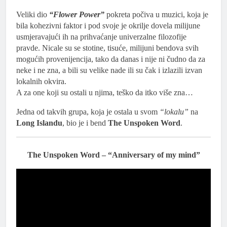
Veliki dio
“Flower Power”
pokreta počiva u muzici, koja je
bila kohezivni faktor i pod svoje je okrilje dovela milijune
usmjeravajući ih na prihvaćanje univerzalne filozofije
pravde. Nicale su se stotine, tisuće, milijuni bendova svih
mogućih provenijencija, tako da danas i nije ni čudno da za
neke i ne zna, a bili su velike nade ili su čak i izlazili izvan
lokalnih okvira.
A za one koji su ostali u njima, teško da itko više zna…
Jedna od takvih grupa, koja je ostala u svom
“lokalu”
na
Long Islandu
, bio je i bend
The Unspoken Word
.
The Unspoken Word – “Anniversary of my mind”