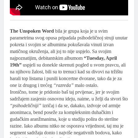
The Unspoken Word
bila je grupa koja je u svim
parametrima svog opusa pripadala psihodeličnoj struji unutar
pokreta i svojim se albumima pokušavala vinuti izvan
matičnog okruženja, ali joj to nije uspjelo. Sa svojim
najpoznatijim, debitantskim albumom
“Tuesday, April
19th”
uspjeli su donekle skrenuti pogled u svom pravcu, ali
na njihovu žalost, bili su to trenuci kad su divovi na tržištu
harali top listama i punili koncertne dvorane, tako da je za
one iz drugog i trećeg
“razreda”
malo ostalo.
Ironično, tome je pridonio baš taj prvijenac, jer je svojim
sadržajem zasjenio osnovnu ideju, naime, u želji da stvori što
“psihodeličniji”
izričaj i da se, dakako, izdvoje od armije
anonimaca, bend poseže za kompleksnim duhačkim i
gudačkim aranžmanima, koje u studiju polira do sterilne
razine. Iako albumu nitko ne osporava vrijednost, taj mu je
segment sadržaja donio i najviše negativnih bodova, kako