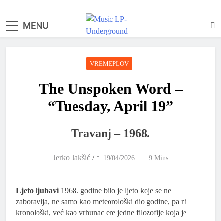
MENU
samo muzika i …..
VREMEPLOV
The Unspoken Word –
“Tuesday, April 19”
Travanj – 1968.
Jerko Jakšić
/
19/04/2026
9 Mins
Ljeto ljubavi
1968. godine bilo je ljeto koje se ne
zaboravlja, ne samo kao meteorološki dio godine, pa ni
kronološki, već kao vrhunac ere jedne filozofije koja je