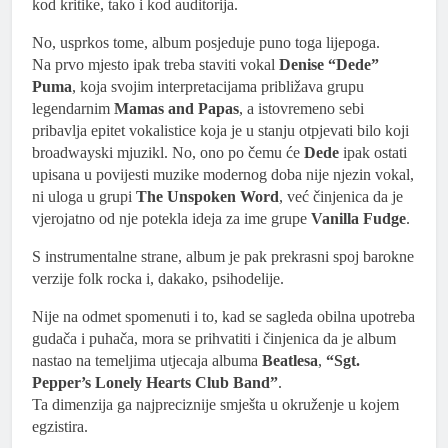
kod kritike, tako i kod auditorija.
No, usprkos tome, album posjeduje puno toga lijepoga.
Na prvo mjesto ipak treba staviti vokal
Denise “Dede”
Puma
, koja svojim interpretacijama približava grupu
legendarnim
Mamas and Papas
, a istovremeno sebi
pribavlja epitet vokalistice koja je u stanju otpjevati bilo koji
broadwayski mjuzikl. No, ono po čemu će
Dede
ipak ostati
upisana u povijesti muzike modernog doba nije njezin vokal,
ni uloga u grupi
The Unspoken Word
, već činjenica da je
vjerojatno od nje potekla ideja za ime grupe
Vanilla Fudge
.
S instrumentalne strane, album je pak prekrasni spoj barokne
verzije folk rocka i, dakako, psihodelije.
Nije na odmet spomenuti i to, kad se sagleda obilna upotreba
gudača i puhača, mora se prihvatiti i činjenica da je album
nastao na temeljima utjecaja albuma
Beatlesa
,
“Sgt.
Pepper’s Lonely Hearts Club Band”
.
Ta dimenzija ga najpreciznije smješta u okruženje u kojem
egzistira.