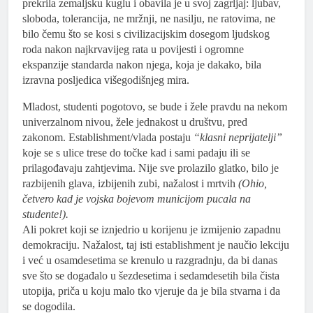
prekrila zemaljsku kuglu i obavila je u svoj zagrljaj: ljubav,
sloboda, tolerancija, ne mržnji, ne nasilju, ne ratovima, ne
bilo čemu što se kosi s civilizacijskim dosegom ljudskog
roda nakon najkrvavijeg rata u povijesti i ogromne
ekspanzije standarda nakon njega, koja je dakako, bila
izravna posljedica višegodišnjeg mira.
Mladost, studenti pogotovo, se bude i žele pravdu na nekom
univerzalnom nivou, žele jednakost u društvu, pred
zakonom. Establishment/vlada postaju
“klasni neprijatelji”
koje se s ulice trese do točke kad i sami padaju ili se
prilagođavaju zahtjevima. Nije sve prolazilo glatko, bilo je
razbijenih glava, izbijenih zubi, nažalost i mrtvih
(Ohio,
četvero kad je vojska bojevom municijom pucala na
studente!).
Ali pokret koji se iznjedrio u korijenu je izmijenio zapadnu
demokraciju. Nažalost, taj isti establishment je naučio lekciju
i već u osamdesetima se krenulo u razgradnju, da bi danas
sve što se događalo u šezdesetima i sedamdesetih bila čista
utopija, priča u koju malo tko vjeruje da je bila stvarna i da
se dogodila.