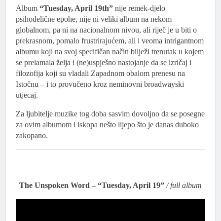
Album
“Tuesday, April 19th”
nije remek-djelo
psihodelične epohe, nije ni veliki album na nekom
globalnom, pa ni na nacionalnom nivou, ali riječ je u biti o
prekrasnom, pomalo frustrirajućem, ali i veoma intrigantnom
albumu koji na svoj specifičan način bilježi trenutak u kojem
se prelamala želja i (ne)uspješno nastojanje da se izričaj i
filozofija koji su vladali Zapadnom obalom prenesu na
Istočnu – i to provučeno kroz neminovni broadwayski
utjecaj.
Za ljubitelje muzike tog doba sasvim dovoljno da se posegne
za ovim albumom i iskopa nešto lijepo što je danas duboko
zakopano.
The Unspoken Word – “Tuesday, April 19”
/ full album