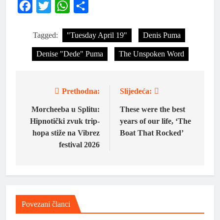
Facebook
Twitter
WhatsApp
Share
Tagged:
"Tuesday April 19"
Denis Puma
Denise "Dede" Puma
The Unspoken Word
Prethodna:
Slijedeća:
Morcheeba u Splitu:
These were the best
Hipnotički zvuk trip-
years of our life, ‘The
hopa stiže na Vibrez
Boat That Rocked’
festival 2026
Povezani članci