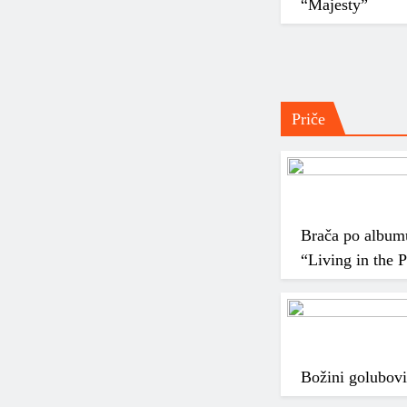
“Majesty”
Priče
Brača po albumu,
“Living in the 
Božini golubovi