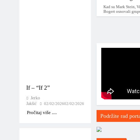
2020 – 2025
Kad su Mark Stein, V
Bogert osnovali grup
2025 – …
*2010-2020*
2010 – 2015
*2015 – 2020*
2015
If – “If 2”
2016
Jerko
2017
Jakšić
02/02/2026
02/02/2026
Pročitaj više ....
2018
Podržite rad port
2019