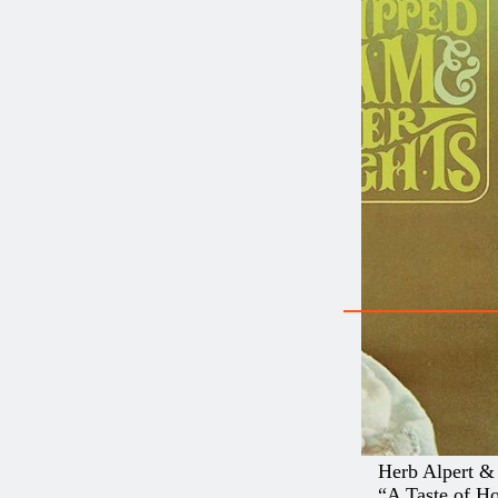
Herb Alpert &
“A Taste of H