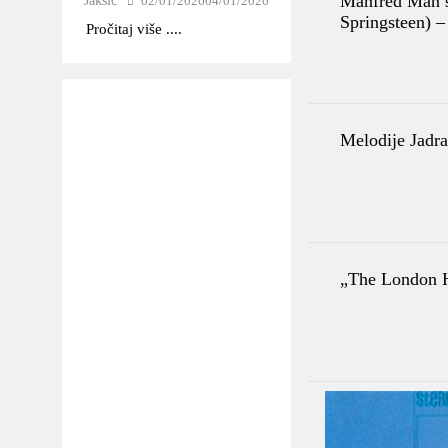
Manfred Man’s
Jakšić
02/01/2026
04/01/2026
Springsteen) –
Pročitaj više ....
Melodije Jadra
„The London H