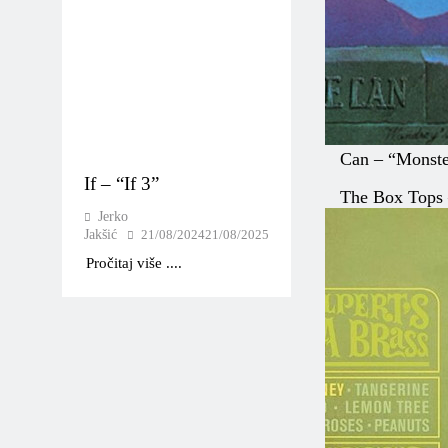
Can – “Monst
If – “If 3”
The Box Tops 
Jerko
Jakšić
21/08/2024
21/08/2025
Pročitaj više ....