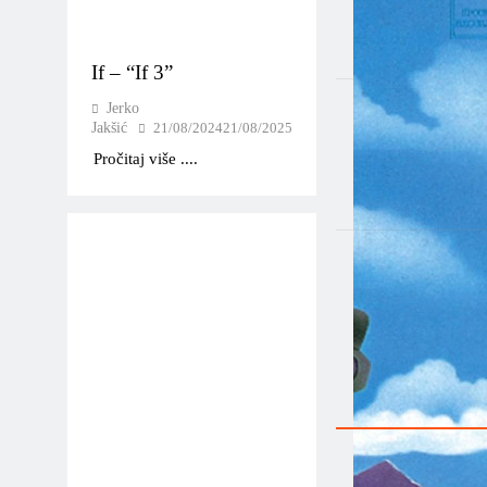
If – “If 3”
Jerko
Jakšić
21/08/2024
21/08/2025
Pročitaj više ....