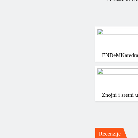
ENDeM
Katedra
Znojni i sretni
Recenzije