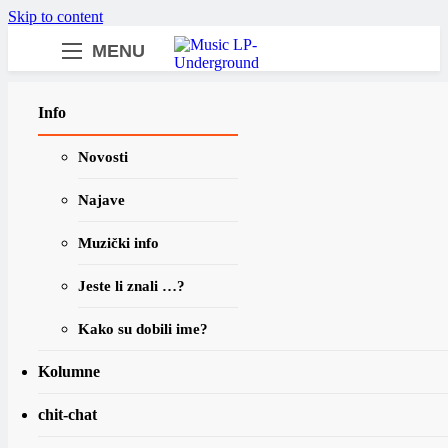
Skip to content
MENU
samo muzika i …..
If
Najnovije
Info
Novosti
Najave
Domaća scena
Novo
Muzički info
Silente objavio n
Jeste li znali …?
Bend Silente objavio j
pjesmu s nadolazeć
Kako su dobili ime?
Kolumne
chit-chat
Muzički info