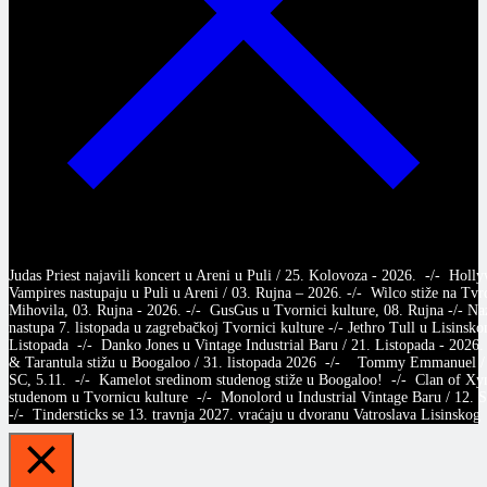
Judas Priest najavili koncert u Areni u Puli / 25. Kolovoza - 2026. -/- Holl
Vampires nastupaju u Puli u Areni / 03. Rujna – 2026. -/- Wilco stiže na Tvr
Mihovila, 03. Rujna - 2026. -/- GusGus u Tvornici kulture, 08. Rujna -/- Na
nastupa 7. listopada u zagrebačkoj Tvornici kulture -/- Jethro Tull u Lisinsko
Listopada -/- Danko Jones u Vintage Industrial Baru / 21. Listopada - 2026.
& Tarantula stižu u Boogaloo / 31. listopada 2026 -/- Tommy Emmanuel /
SC, 5.11. -/- Kamelot sredinom studenog stiže u Boogaloo! -/- Clan of X
studenom u Tvornicu kulture -/- Monolord u Industrial Vintage Baru / 12.
-/- Tindersticks se 13. travnja 2027. vraćaju u dvoranu Vatroslava Lisins