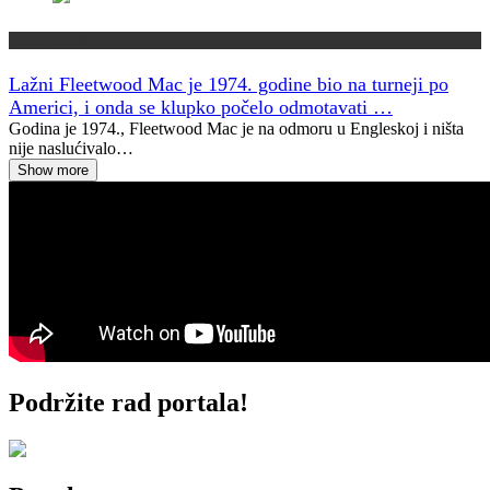
Jeste li znali?
Lažni Fleetwood Mac je 1974. godine bio na turneji po
Americi, i onda se klupko počelo odmotavati …
Godina je 1974., Fleetwood Mac je na odmoru u Engleskoj i ništa
nije naslućivalo…
Show more
Podržite rad portala!