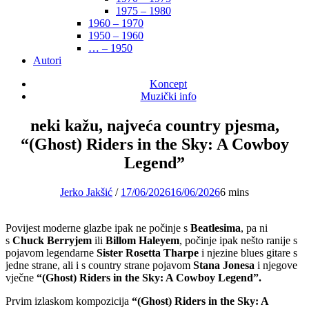
1975 – 1980
1960 – 1970
1950 – 1960
… – 1950
Autori
Koncept
Muzički info
neki kažu, najveća country pjesma,
“(Ghost) Riders in the Sky: A Cowboy
Legend”
Jerko Jakšić
/
17/06/2026
16/06/2026
6 mins
Povijest moderne glazbe
ipak ne počinje s
Beatlesima
, pa ni
s
Chuck Berryjem
ili
Billom Haleyem
, počinje ipak nešto ranije s
pojavom legendarne
Sister Rosetta Tharpe
i njezine blues gitare s
jedne strane, ali i s country strane pojavom
Stana Jonesa
i njegove
vječne
“(Ghost) Riders in the Sky: A Cowboy Legend”.
Prvim izlaskom kompozicija
“(Ghost) Riders in the Sky: A