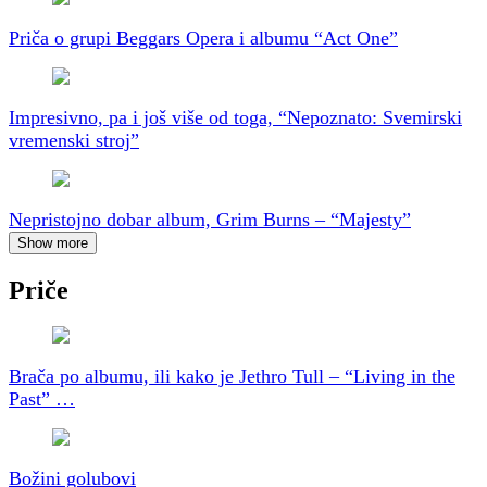
Priča o grupi Beggars Opera i albumu “Act One”
Impresivno, pa i još više od toga, “Nepoznato: Svemirski
vremenski stroj”
Nepristojno dobar album, Grim Burns – “Majesty”
Show more
Priče
Brača po albumu, ili kako je Jethro Tull – “Living in the
Past” …
Božini golubovi