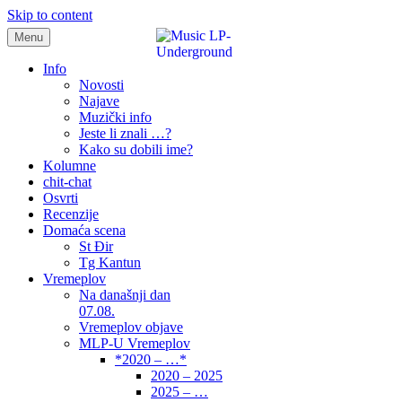
Skip to content
Menu
samo muzika i …..
Info
Novosti
Najave
Muzički info
Jeste li znali …?
Kako su dobili ime?
Kolumne
chit-chat
Osvrti
Recenzije
Domaća scena
St Đir
Tg Kantun
Vremeplov
Na današnji dan
07.08.
Vremeplov objave
MLP-U Vremeplov
*2020 – …*
2020 – 2025
2025 – …