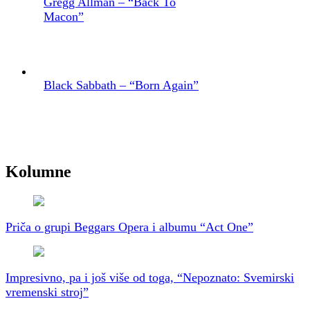
Gregg Allman – “Back To
Macon”
Black Sabbath – “Born Again”
Kolumne
Priča o grupi Beggars Opera i albumu “Act One”
Impresivno, pa i još više od toga, “Nepoznato: Svemirski
vremenski stroj”