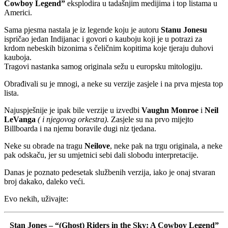
Cowboy Legend”
eksplodira u tadašnjim medijima i top listama u
Americi.
Sama pjesma nastala je iz legende koju je autoru
Stanu Jonesu
ispričao jedan Indijanac i govori o kauboju koji je u potrazi za
krdom nebeskih bizonima s čeličnim kopitima koje tjeraju duhovi
kauboja.
Tragovi nastanka samog originala sežu u europsku mitologiju.
Obrađivali su je mnogi, a neke su verzije zasjele i na prva mjesta top
lista.
Najuspješnije je ipak bile verzije u izvedbi
Vaughn Monroe
i
Neil
LeVanga
( i njegovog orkestra).
Zasjele su na prvo mijejto
Billboarda i na njemu boravile dugi niz tjedana.
Neke su obrade na tragu
Neilove
, neke pak na trgu originala, a neke
pak odskaču, jer su umjetnici sebi dali slobodu interpretacije.
Danas je poznato pedesetak službenih verzija, iako je onaj stvaran
broj dakako, daleko veći.
Evo nekih, uživajte:
Stan Jones – “(Ghost) Riders in the Sky: A Cowboy Legend”