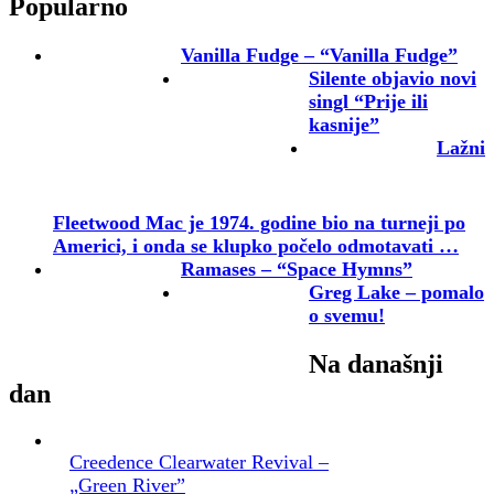
Popularno
Vanilla Fudge – “Vanilla Fudge”
Silente objavio novi
singl “Prije ili
kasnije”
Lažni
Fleetwood Mac je 1974. godine bio na turneji po
Americi, i onda se klupko počelo odmotavati …
Ramases – “Space Hymns”
Greg Lake – pomalo
o svemu!
Na današnji
dan
Creedence Clearwater Revival –
„Green River”