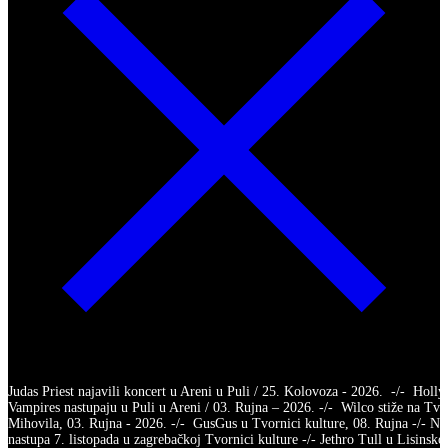
Judas Priest najavili koncert u Areni u Puli / 25. Kolovoza - 2026. -/- Holl
Vampires nastupaju u Puli u Areni / 03. Rujna – 2026. -/- Wilco stiže na Tvr
Mihovila, 03. Rujna - 2026. -/- GusGus u Tvornici kulture, 08. Rujna -/- Na
nastupa 7. listopada u zagrebačkoj Tvornici kulture -/- Jethro Tull u Lisinsko