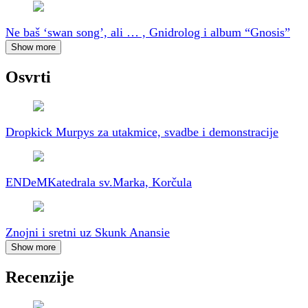
Ne baš ‘swan song’, ali … , Gnidrolog i album “Gnosis”
Show more
Osvrti
Dropkick Murpys za utakmice, svadbe i demonstracije
ENDeM
Katedrala sv.Marka, Korčula
Znojni i sretni uz Skunk Anansie
Show more
Recenzije