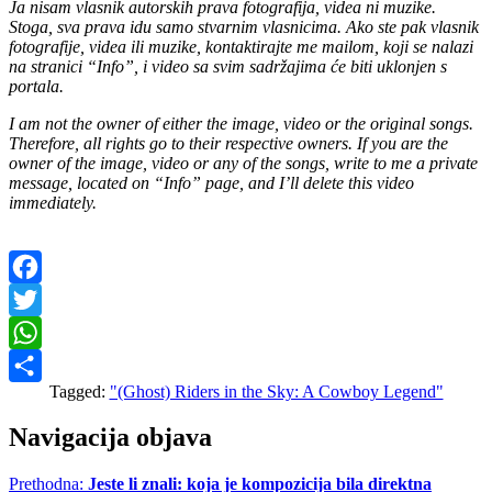
Ja nisam vlasnik autorskih prava fotografija, videa ni muzike.
Stoga, sva prava idu samo stvarnim vlasnicima. Ako ste pak vlasnik
fotografije, videa ili muzike, kontaktirajte me mailom, koji se nalazi
na stranici “Info”, i video sa svim sadržajima će biti uklonjen s
portala.
I am not the owner of either the image, video or the original songs.
Therefore, all rights go to their respective owners. If you are the
owner of the image, video or any of the songs, write to me a private
message, located on “Info” page, and I’ll delete this video
immediately.
Facebook
Twitter
WhatsApp
Tagged:
"(Ghost) Riders in the Sky: A Cowboy Legend"
Share
Navigacija objava
Prethodna:
Jeste li znali: koja je kompozicija bila direktna