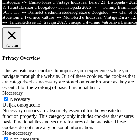
Listopada -/- Danko Jones u Vintage Industrial Baru / 21. Listopada - 2026.
& Tarantula stižu u Boogaloo / 31. listopada 2026 -/- Tommy Emmanuel /
SC, 5.11. -/- Kamelot sredinom studenog stiže u Boogaloo! -/- Clan of X
studenom u Tvornicu kulture -/- Monolord u Industrial Vintage Baru / 12.
-/- Tindersticks se 13. travnja 2027. vraćaju u dvoranu Vatroslava Lisins
Zatvori
Privacy Overview
This website uses cookies to improve your experience while you
navigate through the website. Out of these cookies, the cookies that
are categorized as necessary are stored on your browser as they are
essential for the working of basic functionalities
...
Necessary
Necessary
Uvijek omogućeno
Necessary cookies are absolutely essential for the website to
function properly. This category only includes cookies that ensures
basic functionalities and security features of the website. These
cookies do not store any personal information.
Non-necessary
Non-necessary