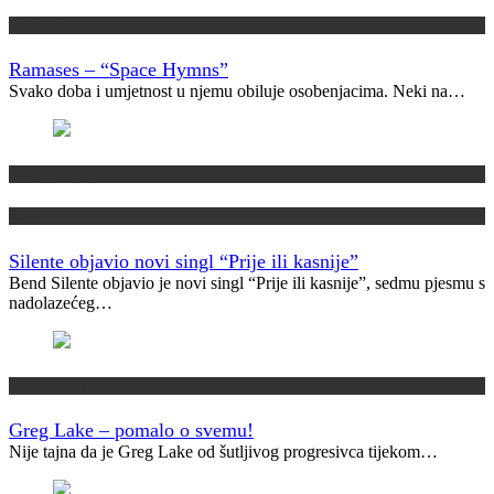
Vremeplov
Ramases – “Space Hymns”
Svako doba i umjetnost u njemu obiluje osobenjacima. Neki na…
Domaća scena
Novo
Silente objavio novi singl “Prije ili kasnije”
Bend Silente objavio je novi singl “Prije ili kasnije”, sedmu pjesmu s
nadolazećeg…
Muzički info
Greg Lake – pomalo o svemu!
Nije tajna da je Greg Lake od šutljivog progresivca tijekom…