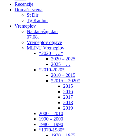
Recenzije
Domaća scena
St Đir
Tg Kantun
Vremeplov
Na današnji dan
07.08.
Vremeplov objave
MLP-U Vremeplov
*2020 – …*
2020 – 2025
2025 – …
*2010-2020*
2010 – 2015
*2015 – 2020*
2015
2016
2017
2018
2019
2000 – 2010
1990 – 2000
1980 – 1990
*1970-1980*
1970 – 1975