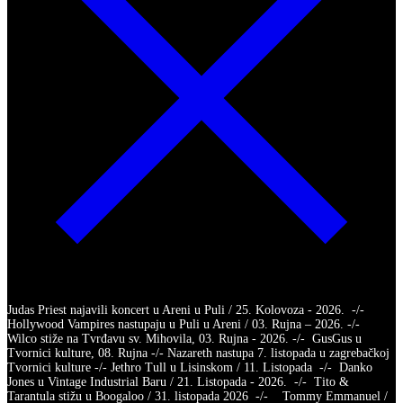
Judas Priest najavili koncert u Areni u Puli / 25. Kolovoza - 2026. -/-
Hollywood Vampires nastupaju u Puli u Areni / 03. Rujna – 2026. -/-
Wilco stiže na Tvrđavu sv. Mihovila, 03. Rujna - 2026. -/- GusGus u
Tvornici kulture, 08. Rujna -/- Nazareth nastupa 7. listopada u zagrebačkoj
Tvornici kulture -/- Jethro Tull u Lisinskom / 11. Listopada -/- Danko
Jones u Vintage Industrial Baru / 21. Listopada - 2026. -/- Tito &
Tarantula stižu u Boogaloo / 31. listopada 2026 -/- Tommy Emmanuel /