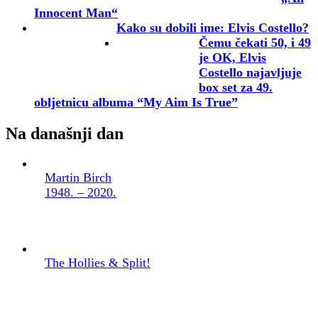
Innocent Man“
Kako su dobili ime: Elvis Costello?
Čemu čekati 50, i 49
je OK, Elvis
Costello najavljuje
box set za 49.
obljetnicu albuma “My Aim Is True”
Na današnji dan
Martin Birch
1948. – 2020.
The Hollies & Split!