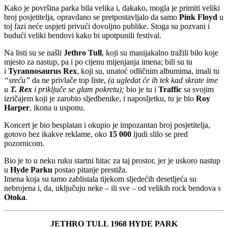
Kako je površina parka bila velika i, dakako, mogla je primiti veliki
broj posjetitelja, opravdano se pretpostavljalo da samo
Pink Floyd
u
toj fazi neće uspjeti privući dovoljno publike. Stoga su pozvani i
budući veliki bendovi kako bi upotpunili festival.
Na listi su se našli
Jethro Tull
, koji su manijakalno tražili bilo koje
mjesto za nastup, pa i po cijenu mijenjanja imena; bili su tu
i
Tyrannosaurus Rex
, koji su, unatoć odličnim albumima, imali tu
“sreću”
da ne privlače top liste,
(a ugledat će ih tek kad skrate ime
u
T. Rex
i priključe se glam pokretu);
bio je tu i
Traffic
sa svojim
izričajem koji je zarobio sljedbenike, i naposljetku, tu je bio
Roy
Harper
, ikona u usponu.
Koncert je bio besplatan i okupio je impozantan broj posjetitelja,
gotovo bez ikakve reklame, oko
15 000
ljudi slilo se pred
pozornicom.
Bio je to u neku ruku startni hitac za taj prostor, jer je uskoro nastup
u
Hyde Parku
postao pitanje prestiža.
Imena koja su tamo zablistala tijekom sljedećih desetljeća su
nebrojena i, da, uključuju neke – ili sve – od velikih rock bendova s
Otoka
.
JETHRO TULL 1968 HYDE PARK