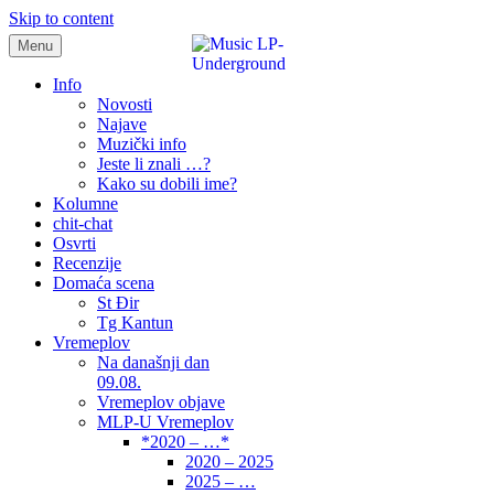
Skip to content
Menu
samo muzika i …..
Info
Novosti
Najave
Muzički info
Jeste li znali …?
Kako su dobili ime?
Kolumne
chit-chat
Osvrti
Recenzije
Domaća scena
St Đir
Tg Kantun
Vremeplov
Na današnji dan
09.08.
Vremeplov objave
MLP-U Vremeplov
*2020 – …*
2020 – 2025
2025 – …