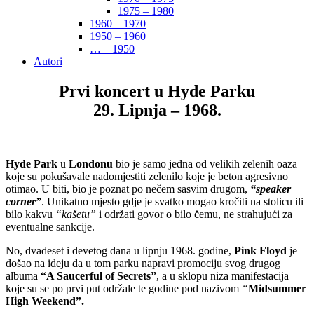
1975 – 1980
1960 – 1970
1950 – 1960
… – 1950
Autori
Prvi koncert u Hyde Parku
29. Lipnja – 1968.
Hyde Park
u
Londonu
bio je samo jedna od velikih zelenih oaza
koje su pokušavale nadomjestiti zelenilo koje je beton agresivno
otimao. U biti, bio je poznat po nečem sasvim drugom,
“speaker
corner”
. Unikatno mjesto gdje je svatko mogao kročiti na stolicu ili
bilo kakvu
“kašetu”
i održati govor o bilo čemu, ne strahujući za
eventualne sankcije.
No, dvadeset i devetog dana u lipnju 1968. godine,
Pink Floyd
je
došao na ideju da u tom parku napravi promociju svog drugog
albuma
“A Saucerful of Secrets”
, a u sklopu niza manifestacija
koje su se po prvi put održale te godine pod nazivom
“
Midsummer
High Weekend”
.