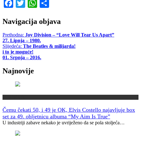
Facebook
Twitter
WhatsApp
Share
Navigacija objava
Prethodna:
Joy Division – “Love Will Tear Us Apart”
27. Lipnja – 1980.
Slijedeća:
The Beatles & milijarda!
i to je moguće!
01. Srpnja – 2016.
Najnovije
Muzički info
Čemu čekati 50, i 49 je OK, Elvis Costello najavljuje box
set za 49. obljetnicu albuma “My Aim Is True”
U industriji zabave nekako je uvriježeno da se pola stoljeća…