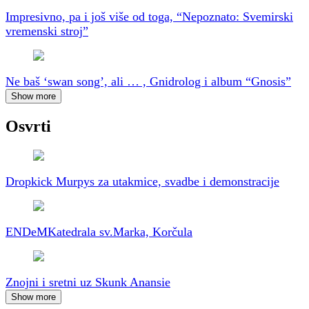
Impresivno, pa i još više od toga, “Nepoznato: Svemirski
vremenski stroj”
Ne baš ‘swan song’, ali … , Gnidrolog i album “Gnosis”
Show more
Osvrti
Dropkick Murpys za utakmice, svadbe i demonstracije
ENDeM
Katedrala sv.Marka, Korčula
Znojni i sretni uz Skunk Anansie
Show more