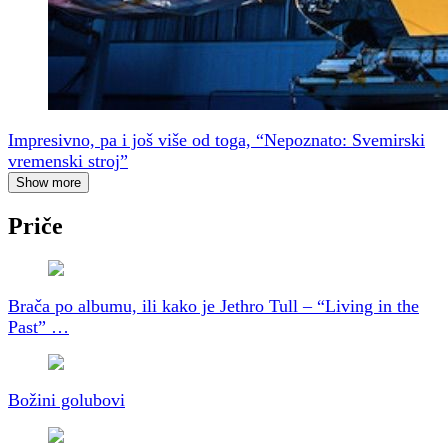
Impresivno, pa i još više od toga, “Nepoznato: Svemirski
vremenski stroj”
Show more
Priče
Brača po albumu, ili kako je Jethro Tull – “Living in the
Past” …
Božini golubovi