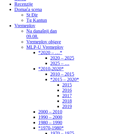
Recenzije
Domaća scena
St Đir
Tg Kantun
Vremeplov
Na današnji dan
09.08.
Vremeplov objave
MLP-U Vremeplov
*2020 – …*
2020 – 2025
2025 – …
*2010-2020*
2010 – 2015
*2015 – 2020*
2015
2016
2017
2018
2019
2000 – 2010
1990 – 2000
1980 – 1990
*1970-1980*
1970 – 1975