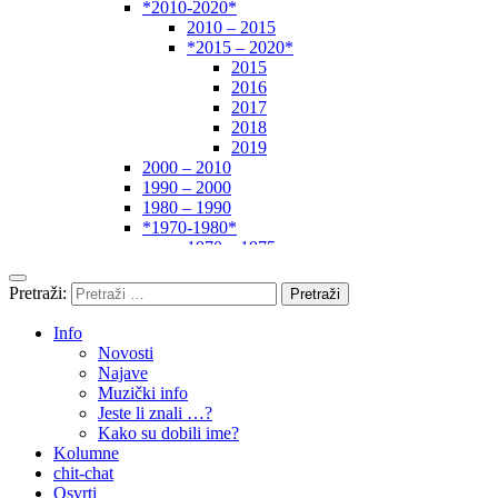
*2010-2020*
2010 – 2015
*2015 – 2020*
2015
2016
2017
2018
2019
2000 – 2010
1990 – 2000
1980 – 1990
*1970-1980*
1970 – 1975
1975 – 1980
1960 – 1970
Pretraži:
1950 – 1960
… – 1950
Info
Autori
Novosti
Najave
Muzički info
Jeste li znali …?
Kako su dobili ime?
Kolumne
chit-chat
Osvrti