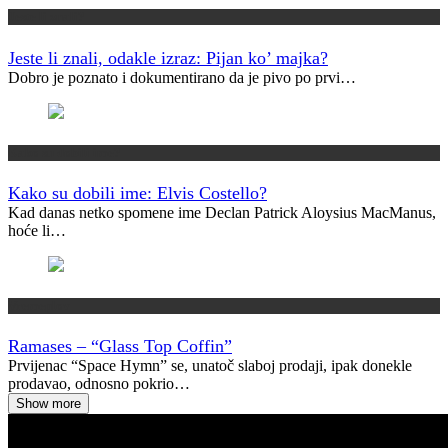
Jeste li znali?
Jeste li znali, odakle izraz: Pijan ko’ majka?
Dobro je poznato i dokumentirano da je pivo po prvi…
Kako su dobili ime?
Kako su dobili ime: Elvis Costello?
Kad danas netko spomene ime Declan Patrick Aloysius MacManus,
hoće li…
Vremeplov
Ramases – “Glass Top Coffin”
Prvijenac “Space Hymn” se, unatoč slaboj prodaji, ipak donekle
prodavao, odnosno pokrio…
Show more