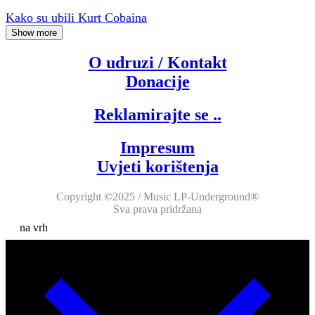
Kako su ubili Kurt Cobaina
Show more
O udruzi / Kontakt
Donacije
Reklamirajte se ..
Impresum
Uvjeti korištenja
Copyright ©2025 / Music LP-Underground®
Sva prava pridržana
na vrh