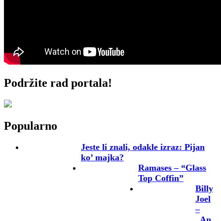
Podržite rad portala!
Popularno
Jeste li znali, odakle izraz: Pijan
ko’ majka?
Ramases – “Glass
Top Coffin”
Billy
Joel
–
„An