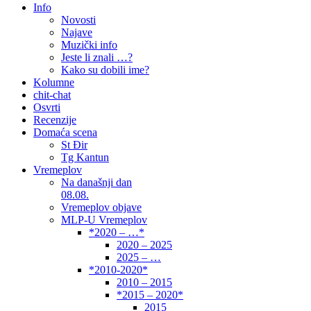
Info
Novosti
Najave
Muzički info
Jeste li znali …?
Kako su dobili ime?
Kolumne
chit-chat
Osvrti
Recenzije
Domaća scena
St Đir
Tg Kantun
Vremeplov
Na današnji dan
08.08.
Vremeplov objave
MLP-U Vremeplov
*2020 – …*
2020 – 2025
2025 – …
*2010-2020*
2010 – 2015
*2015 – 2020*
2015