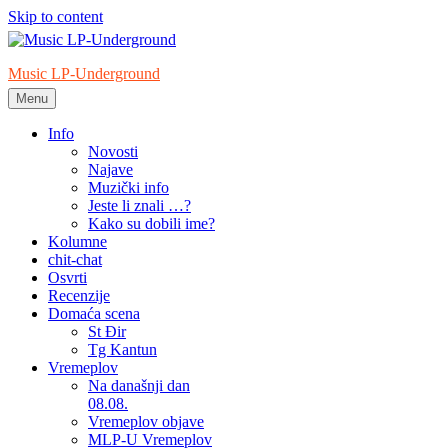
Skip to content
Music LP-Underground
Menu
samo muzika i …..
Info
Novosti
Najave
Muzički info
Jeste li znali …?
Kako su dobili ime?
Kolumne
chit-chat
Osvrti
Recenzije
Domaća scena
St Đir
Tg Kantun
Vremeplov
Na današnji dan
08.08.
Vremeplov objave
MLP-U Vremeplov