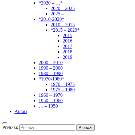
*2020 – …*
2020 – 2025
2025 – …
*2010-2020*
2010 – 2015
*2015 – 2020*
2015
2016
2017
2018
2019
2000 – 2010
1990 – 2000
1980 – 1990
*1970-1980*
1970 – 1975
1975 – 1980
1960 – 1970
1950 – 1960
… – 1950
Autori
Pretraži: